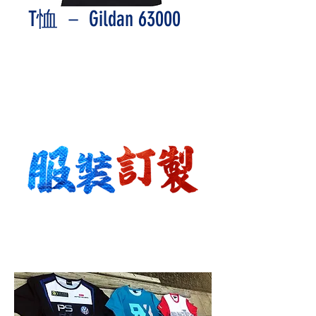
T恤 － Gildan 63000