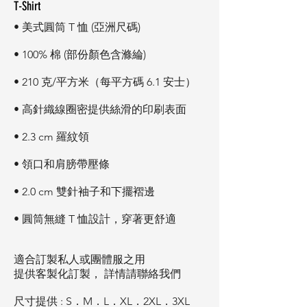
T-Shirt
• 美式圓筒 T 恤 (亞洲尺碼)
• 100% 棉 (部份顏色含滌綸)
• 210 克/平方米（每平方碼 6.1 安士）
• 高針織線圈密提供絲滑的印刷表面
• 2.3 cm 羅紋領
• 領口和肩膀帶壓條
• 2.0 cm 雙針袖子和下擺褶邊
• 圓筒無縫 T 恤設計，穿著更舒適
適合訂製私人或團體服之用
提供客製化訂製， 詳情請聯絡我們
尺寸提供 : S．M．L．XL．2XL．3XL