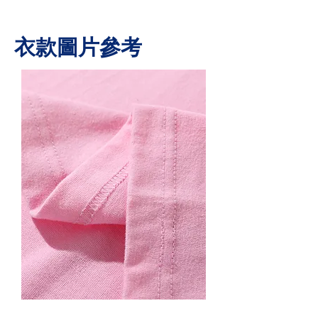
​衣款圖片參考