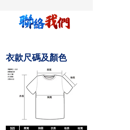
​衣款尺碼及顏色