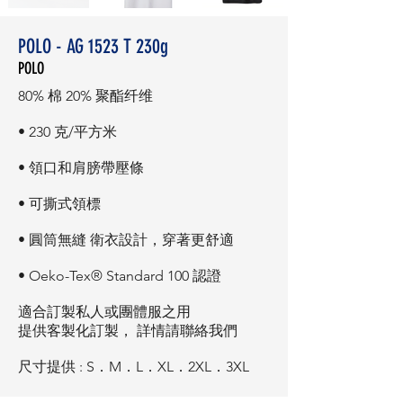
POLO - AG 1523 T 230g
POLO
80% 棉 20% 聚酯纤维
• 230 克/平方米
• 領口和肩膀帶壓條
• 可撕式領標
• 圓筒無縫 衛衣設計，穿著更舒適
• Oeko-Tex® Standard 100 認證
適合訂製私人或團體服之用
提供客製化訂製， 詳情請聯絡我們
尺寸提供 : S．M．L．XL．2XL．3XL