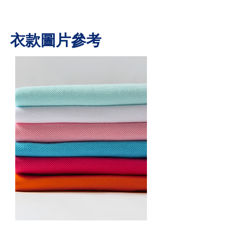
​衣款圖片參考