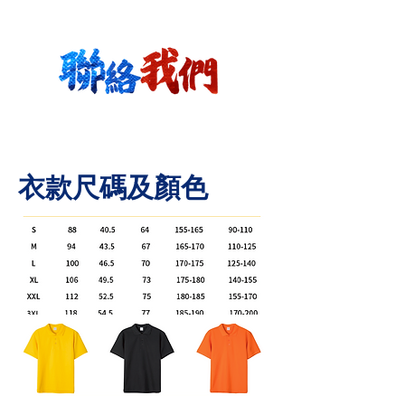
​衣款尺碼及顏色